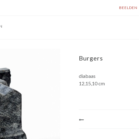
BEELDEN
N
Burgers
diabaas
12,15,10 cm